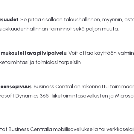
isuudet
. Se pitää sisällään taloushallinnon, myynnin, ost
 asiakkuudenhallinnan toiminnot sekä paljon muuta.
 mukautettava pilvipalvelu
. Voit ottaa käyttöön valmiin
etoimintasi ja toimialasi tarpeisiin.
teensopivuus
. Business Central on rakennettu toimimaa
rosoft Dynamics 365 -liiketoimintasovellusten ja Microso
ytät Business Centralia mobiilisovelluksella tai verkkosela