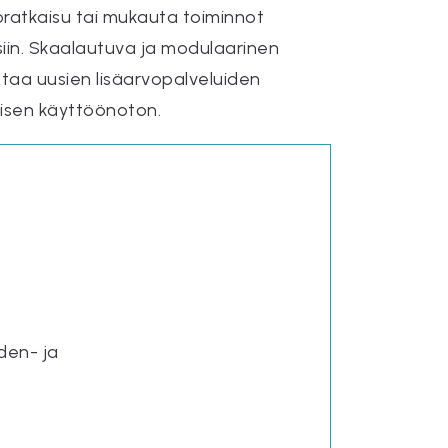
oratkaisu tai mukauta toiminnot
isiin. Skaalautuva ja modulaarinen
istaa uusien lisäarvopalveluiden
aisen käyttöönoton.
den- ja