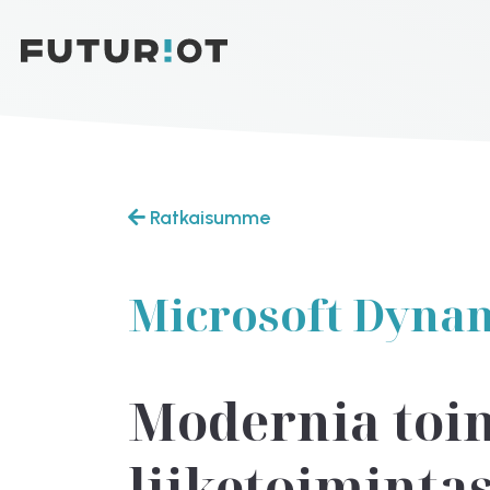
Ratkaisumme
Microsoft Dynam
Modernia toim
liiketoiminta