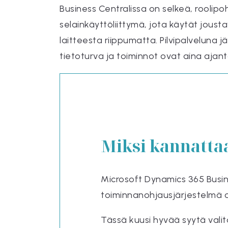
Business Centralissa on selkeä, roolipo
selainkäyttöliittymä, jota käytät jousta
laitteesta riippumatta. Pilvipalveluna j
tietoturva ja toiminnot ovat aina ajant
Miksi kannattaa
Microsoft Dynamics 365 Busin
toiminnanohjausjärjestelmä o
Tässä kuusi hyvää syytä vali