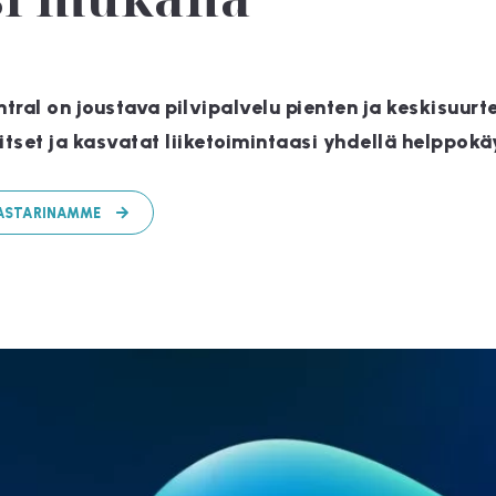
al on joustava pilvipalvelu pienten ja keskisuurte
tset ja kasvatat liiketoimintaasi yhdellä helppokäy
KASTARINAMME