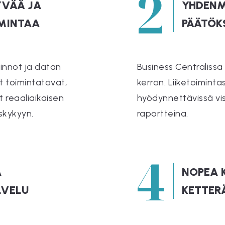
2
YVÄÄ JA
YHDENM
IMINTAA
PÄÄTÖK
minnot ja datan
Business Centralissa
ät toimintatavat,
kerran. Liiketoiminta
 reaaliaikaisen
hyödynnettävissä vis
skykyyn.
raportteina.
4
A
NOPEA 
LVELU
KETTER