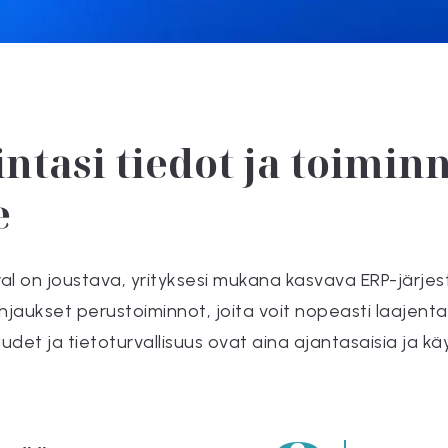
intasi tiedot ja toimin
e
l on joustava, yrityksesi mukana kasvava ERP-järjeste
hjaukset perustoiminnot, joita voit nopeasti laajenta
uudet ja tietoturvallisuus ovat aina ajantasaisia ja k