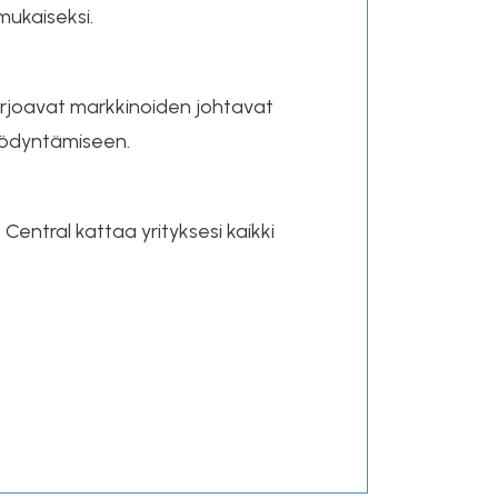
mukaiseksi.
arjoavat markkinoiden johtavat
hyödyntämiseen.
Central kattaa yrityksesi kaikki