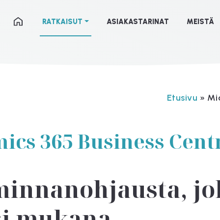
RATKAISUT
ASIAKASTARINAT
MEISTÄ
Etusivu
»
Mi
ics 365 Business Cent
innanohjausta, jo
si mukana