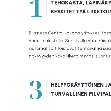
1
TEHOKASTA, LÄPINÄK
KESKITETTYÄ LIIKETO
Business Central kokoaa yrityksesi toi
yhdelle alustalle. Sen avulla yhtenäist
automatisoit toistuvat tehtävät ja saat
näkyvyyden koko liiketoimintasi suoritu
3
HELPPOKÄYTTÖINEN J
TURVALLINEN PILVIPA