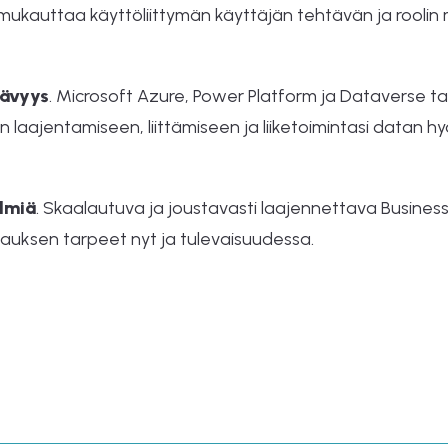
 mukauttaa käyttöliittymän käyttäjän tehtävän ja roolin 
tävyys
. Microsoft Azure, Power Platform ja Dataverse t
n laajentamiseen, liittämiseen ja liiketoimintasi datan 
elmiä
. Skaalautuva ja joustavasti laajennettava Business 
auksen tarpeet nyt ja tulevaisuudessa.