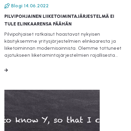
Blogi
14.06.2022
PILVIPOHJAINEN LIIKETOIMINTAJÄRJESTELMÄ EI
TULE ELINKAARENSA PÄÄHÄN
Pilvipohjaiset ratkaisut haastavat nykyisen
käsityksemme yritysjärjestelmien elinkaaresta ja
liiketoiminnan modernisoinnista. Olemme tottuneet
ajatukseen liiketoimintajärjestelmien rajallisesta...
LUE LISÄÄ