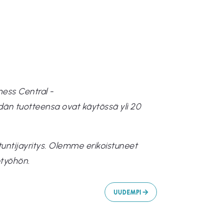
ness Central -
idän tuotteensa ovat käytössä yli 20
tuntijayritys. Olemme erikoistuneet
otyöhön.
UUDEMPI