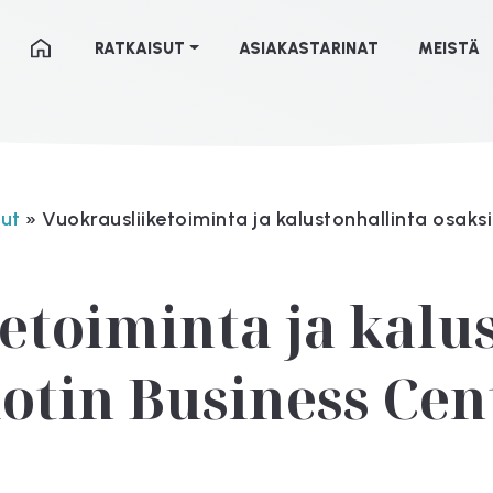
RATKAISUT
ASIAKASTARINAT
MEISTÄ
sut
»
Vuokrausliiketoiminta ja kalustonhallinta osaksi
etoiminta ja kalu
otin Business Cent