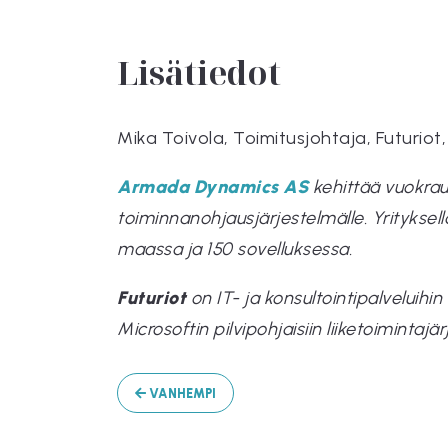
Lisätiedot
Mika Toivola, Toimitusjohtaja, Futuriot
Armada Dynamics AS
kehittää vuokrau
toiminnanohjausjärjestelmälle. Yrityksel
maassa ja 150 sovelluksessa.
Futuriot
on IT- ja konsultointipalveluih
Microsoftin pilvipohjaisiin liiketoimintaj
VANHEMPI