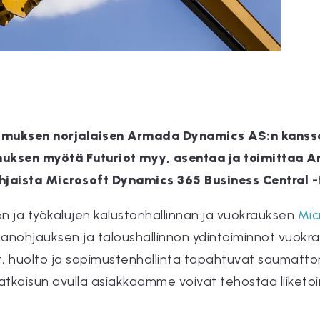
imuksen norjalaisen Armada Dynamics AS:n kanssa
imuksen myötä Futuriot myy, asentaa ja toimitta
ohjaista Microsoft Dynamics 365 Business Central
n ja työkalujen kalustonhallinnan ja vuokrauksen
Mic
nanohjauksen ja taloushallinnon ydintoiminnot vuokrau
lut, huolto ja sopimustenhallinta tapahtuvat saumatto
a. Ratkaisun avulla asiakkaamme voivat tehostaa liike