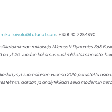
,
mika.toivola@futuriot.com
, +358 40 7284890
sliiketoiminnan ratkaisuja Microsoft Dynamics 365 Busi
lä on yli 20 vuoden kokemus vuokraliiketoiminnasta, he
in keskittynyt suomalainen vuonna 2016 perustettu asian
ärjestelmiin, dataan ja analytiikkaan sekä moderniin tiet