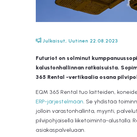
Julkaisut
,
Uutinen
22.08.2023
Futuriot on solminut kumppanuussop
kalustonhallinnan ratkaisuista. Sop
365 Rental -vertikaalia osana pilvip
EQM 365 Rental tuo laitteiden, koneide
ERP-järjestelmään
. Se yhdistää toimin
jolloin varastonhallinta, myynti, palve
pilvipohjaisella liiketoiminta-alustall
asiakaspalveluaan.