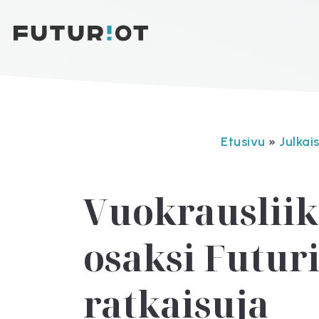
Etusivu
»
Julkai
Vuokrausliik
osaksi Futuri
ratkaisuja