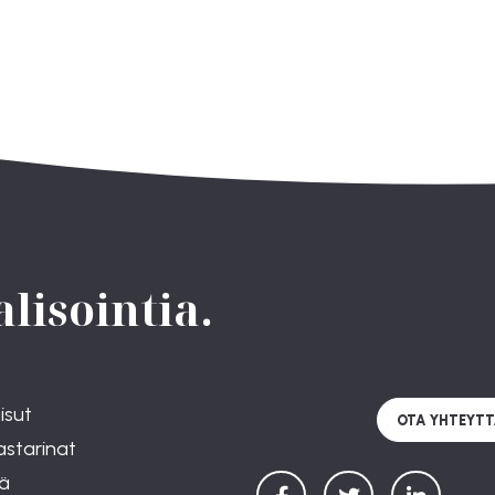
lisointia.
isut
OTA YHTEYTT
astarinat
ä