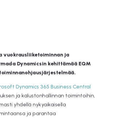
 vuokrausliiketoiminnan ja
a Armada Dynamicsin kehittämää EQM
 -toiminnanohjausjärjestelmää.
rosoft Dynamics 365 Business Central
ksen ja kalustonhallinnan toimintoihin,
masti yhdellä nykyaikaisella
toimintaansa ja parantaa